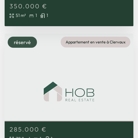
350.000
€
51 m²
1
1
réservé
Appartement en vente à Clervaux
285.000
€