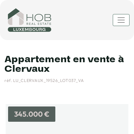
Appartement en vente à
Clervaux
réf. LU_CLERVAUX_19526_LOT037_VA
345.000 €