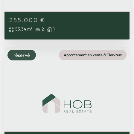
285.000
€
53.34 m²
2
1
réservé
Appartement en vente à Clervaux