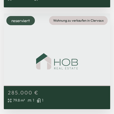
reserviert
Wohnung zu verkaufen in Clervaux
285.000
€
79.8 m²
1
1