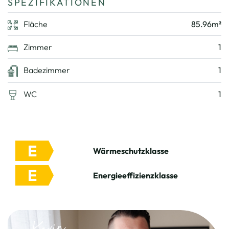
SPEZIFIKATIONEN
Fläche
85.96m²
Zimmer
1
Badezimmer
1
WC
1
E
Wärmeschutzklasse
E
Energieeffizienzklasse