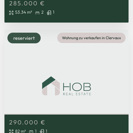
285.000
€
53.34 m²
2
1
reserviert
Wohnung zu verkaufen in Clervaux
290.000
€
82 m²
1
1