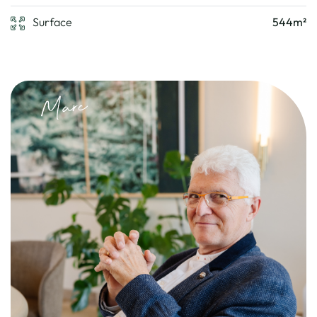
Surface
544m²