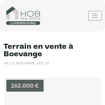
Terrain en vente à
Boevange
réf. LU_BOEVANGE_005_VT
262.000 €