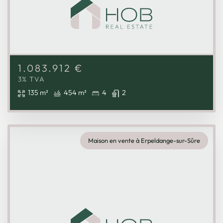
1.083.912
€
3% TVA
135 m²
454 m²
4
2
Maison en vente à Erpeldange-sur-Sûre