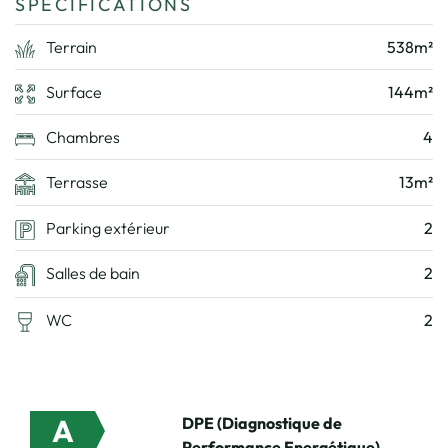
SPÉCIFICATIONS
Terrain
538m²
Surface
144m²
Chambres
4
Terrasse
13m²
Parking extérieur
2
Salles de bain
2
WC
2
A
DPE (Diagnostique de
Performance Energétique)