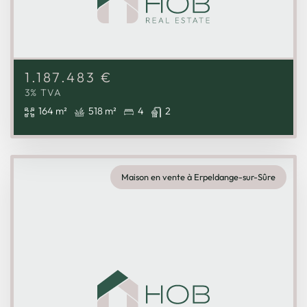
1.187.483
€
3% TVA
164 m²
518 m²
4
2
Maison en vente à Erpeldange-sur-Sûre