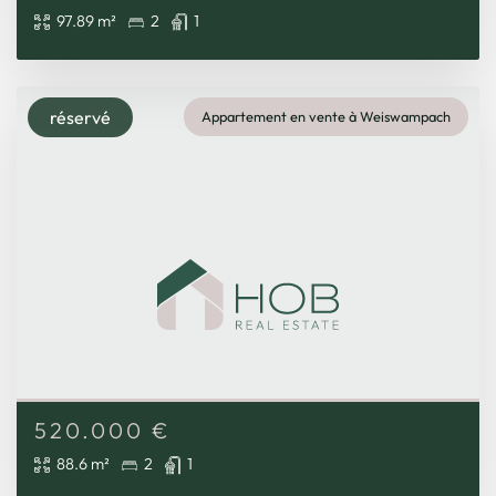
97.89 m²
2
1
réservé
Appartement en vente à Weiswampach
520.000
€
88.6 m²
2
1