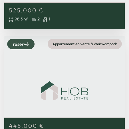
525.000
€
98.3 m²
2
1
réservé
Appartement en vente à Weiswampach
445.000
€