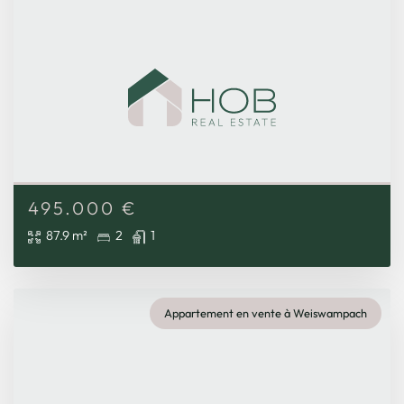
495.000
€
87.9 m²
2
1
Appartement en vente à Weiswampach