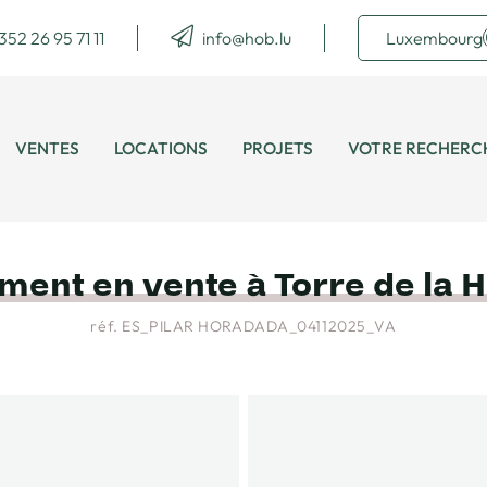
352 26 95 71 11
info@hob.lu
Luxembourg
VENTES
LOCATIONS
PROJETS
VOTRE RECHERC
ment en vente à Torre de la 
réf. ES_PILAR HORADADA_04112025_VA