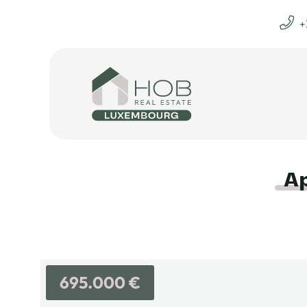
+
Ap
695.000 €