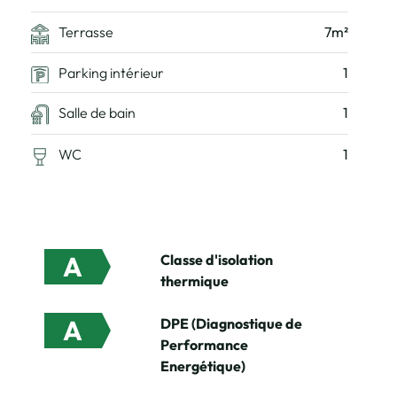
Terrasse
7m²
Parking intérieur
1
Salle de bain
1
WC
1
A
Classe d'isolation
thermique
A
DPE (Diagnostique de
Performance
Energétique)