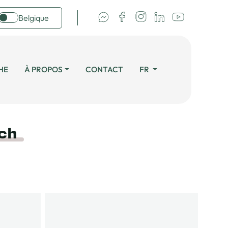
Belgique
HE
À PROPOS
CONTACT
FR
rch