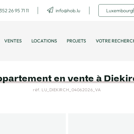
352 26 95 71 11
info@hob.lu
Luxembourg
VENTES
LOCATIONS
PROJETS
VOTRE RECHERC
partement en vente à Dieki
réf. LU_DIEKIRCH_04062026_VA